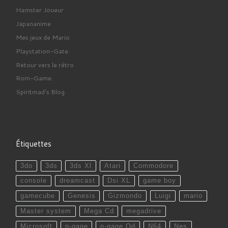
Hamster Joueur
Japananime
Mes jeux de Mario
Playstation-Gate.
Retour vers le rétro
Rom-Game.
Spiritmad's Blog
Étiquettes
3do
3ds
3ds Xl
Atari
Commodore
console
dreamcast
Dsi XL
game boy
gamecube
Genesis
Gizmondo
Luigi
mario
Master system
Mega Cd
megadrive
Microsoft
n-gage
n-gage Qd
N64
Nes