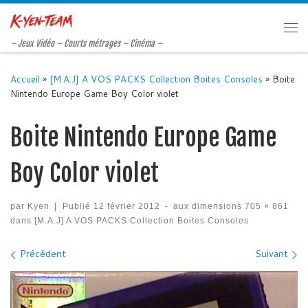
Passer au contenu
Me
– Jeux Vidéo – Courts métrages – Cinéma –
Accueil
»
[M.A.J] A VOS PACKS Collection Boites Consoles
»
Boite
Nintendo Europe Game Boy Color violet
Boite Nintendo Europe Game
Boy Color violet
par
Kyen
|
Publié
12 février 2012
-
aux dimensions
705 × 861
dans
[M.A.J] A VOS PACKS Collection Boites Consoles
Navigation des images
Précédent
Suivant