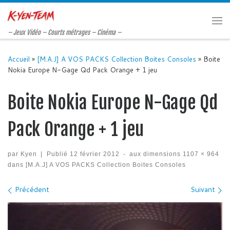
Passer au contenu
Me
– Jeux Vidéo – Courts métrages – Cinéma –
Accueil
»
[M.A.J] A VOS PACKS Collection Boites Consoles
»
Boite
Nokia Europe N-Gage Qd Pack Orange + 1 jeu
Boite Nokia Europe N-Gage Qd
Pack Orange + 1 jeu
par
Kyen
|
Publié
12 février 2012
-
aux dimensions
1107 × 964
dans
[M.A.J] A VOS PACKS Collection Boites Consoles
Navigation des images
Précédent
Suivant