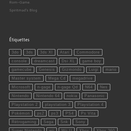
Rom-Game.
Spiritmad's Blog
Étiquettes
3do
3ds
3ds Xl
Atari
Commodore
console
dreamcast
Dsi XL
game boy
gamecube
Genesis
Gizmondo
Luigi
mario
Master system
Mega Cd
megadrive
Microsoft
n-gage
n-gage Qd
N64
Nes
Nintendo
Nintendo 64
nokia
Panasonic
Playstation 2
playstation 3
Playstation 4
Pokémon
ps2
ps3
PS4
Ps Vita
Rétrogaming
Sega
Snk
Sony
Super Nintendo
wii
Wii U
Xbox
Xbox 360