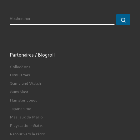
RECHERCHER
Rech
Partenaires / Blogroll
CollecZone
DimGames.
Game and Watch
GunxBlast
Hamster Joueur
Japananime
Mes jeux de Mario
Playstation-Gate.
Retour vers le rétro