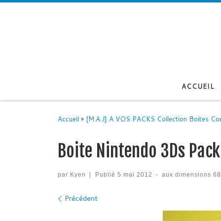
Passer au contenu
ACCUEIL
Accueil
»
[M.A.J] A VOS PACKS Collection Boites Co
Boite Nintendo 3Ds Pack
par
Kyen
|
Publié
5 mai 2012
-
aux dimensions
68
Navigation des images
Précédent