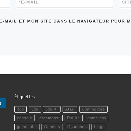
*
E-MAIL
SI
E-MAIL ET MON SITE DANS LE NAVIGATEUR POUR 
Étiquettes
Rechercher …
3do
3ds
3ds Xl
Atari
Commodore
console
dreamcast
Dsi XL
game boy
gamecube
Genesis
Gizmondo
Luigi