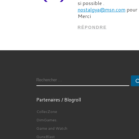
si possible .
nostalgya@msn.com
pour 
Merci
RÉPONDRE
RECHERCHER
Partenaires / Blogroll
CollecZone
DimGames.
Game and Watch
GunxBlast