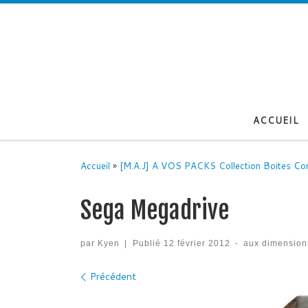
Passer au contenu
ACCUEIL
Accueil
»
[M.A.J] A VOS PACKS Collection Boites Co
Sega Megadrive
par
Kyen
|
Publié
12 février 2012
-
aux dimension
Navigation des images
Précédent