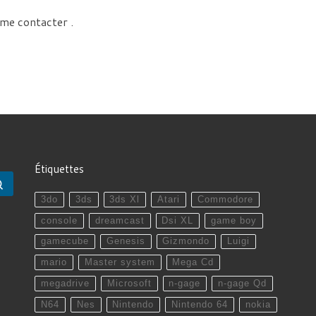
me contacter .
Étiquettes
Rechercher …
3do
3ds
3ds Xl
Atari
Commodore
console
dreamcast
Dsi XL
game boy
gamecube
Genesis
Gizmondo
Luigi
mario
Master system
Mega Cd
megadrive
Microsoft
n-gage
n-gage Qd
N64
Nes
Nintendo
Nintendo 64
nokia