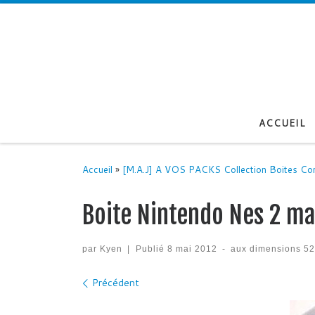
Passer au contenu
ACCUEIL
Accueil
»
[M.A.J] A VOS PACKS Collection Boites Co
Boite Nintendo Nes 2 m
par
Kyen
|
Publié
8 mai 2012
-
aux dimensions
52
Navigation des images
Précédent