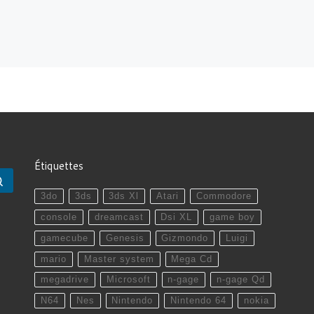
Étiquettes
Rechercher …
3do
3ds
3ds Xl
Atari
Commodore
console
dreamcast
Dsi XL
game boy
gamecube
Genesis
Gizmondo
Luigi
mario
Master system
Mega Cd
megadrive
Microsoft
n-gage
n-gage Qd
N64
Nes
Nintendo
Nintendo 64
nokia