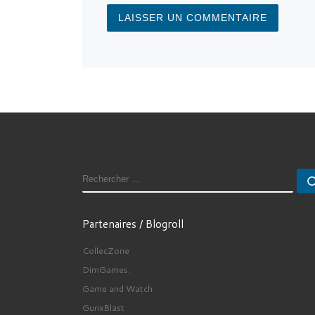
RECHERCHER
Partenaires / Blogroll
CollecZone
DimGames.
Game and Watch
GunxBlast