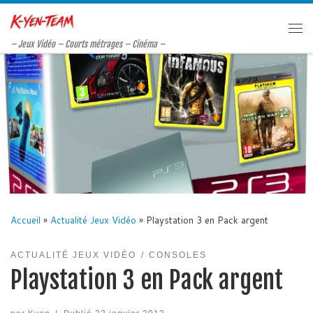
Passer au contenu
Me
– Jeux Vidéo – Courts métrages – Cinéma –
Accueil
»
Actualité Jeux Vidéo
»
Playstation 3 en Pack argent
ACTUALITÉ JEUX VIDÉO
CONSOLES
Playstation 3 en Pack argent