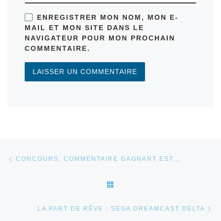
ENREGISTRER MON NOM, MON E-
MAIL ET MON SITE DANS LE
NAVIGATEUR POUR MON PROCHAIN
COMMENTAIRE.
Parcourir les articles
Article précédent
CONCOURS: COMMENTAIRE GAGNANT EST…
RETOUR À LA LISTE DES 
Ar
LA PART DE RÊVE : SEGA DREAMCAST DELTA