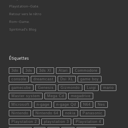
Playstation-Gate.
Retour vers le rétro
Rom-Game.
Spiritmad's Blog
Étiquettes
3do
3ds
3ds Xl
Atari
Commodore
console
dreamcast
Dsi XL
game boy
gamecube
Genesis
Gizmondo
Luigi
mario
Master system
Mega Cd
megadrive
Microsoft
n-gage
n-gage Qd
N64
Nes
Nintendo
Nintendo 64
nokia
Panasonic
Playstation 2
playstation 3
Playstation 4