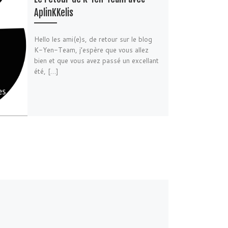
AplinKKelis
Hello les ami(e)s, de retour sur le blog
K-Yen-Team, j’espère que vous allez
bien et que vous avez passé un excellant
été, […]