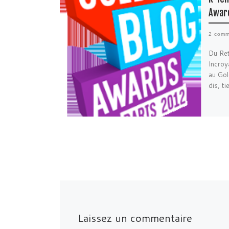
Awar
2 comm
Du Re
Incroy
au Gol
dis, ti
Laissez un commentaire