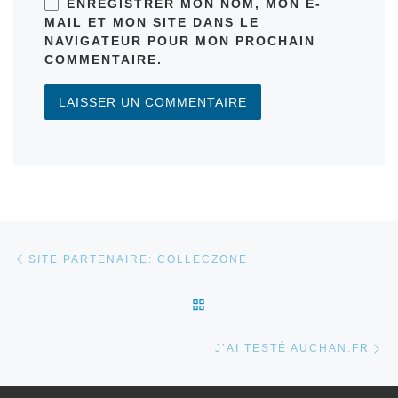
ENREGISTRER MON NOM, MON E-
MAIL ET MON SITE DANS LE
NAVIGATEUR POUR MON PROCHAIN
COMMENTAIRE.
Parcourir les articles
Article précédent
SITE PARTENAIRE: COLLECZONE
RETOUR À LA LISTE DES 
Ar
J’AI TESTÉ AUCHAN.FR