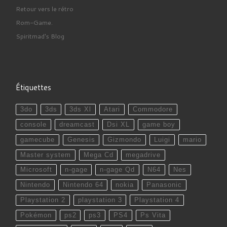
Retour vers le rétro
Rom-Game.
Spiritmad's Blog
Étiquettes
3do
3ds
3ds Xl
Atari
Commodore
console
dreamcast
Dsi XL
game boy
gamecube
Genesis
Gizmondo
Luigi
mario
Master system
Mega Cd
megadrive
Microsoft
n-gage
n-gage Qd
N64
Nes
Nintendo
Nintendo 64
nokia
Panasonic
Playstation 2
playstation 3
Playstation 4
Pokémon
ps2
ps3
PS4
Ps Vita