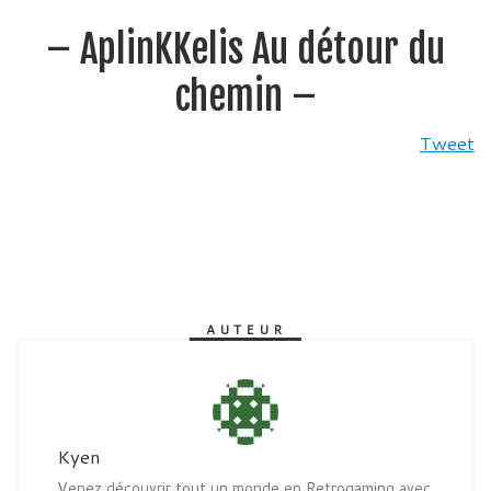
– AplinKKelis Au détour du
chemin –
Tweet
AUTEUR
Kyen
Venez découvrir tout un monde en Retrogaming avec