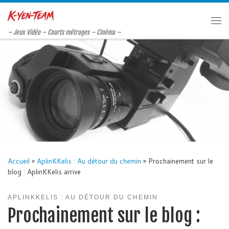
Passer au contenu
Me
– Jeux Vidéo – Courts métrages – Cinéma –
Accueil
»
AplinKKelis : Au détour du chemin
»
Prochainement sur le
blog : AplinKKelis arrive
APLINKKELIS : AU DÉTOUR DU CHEMIN
Prochainement sur le blog :