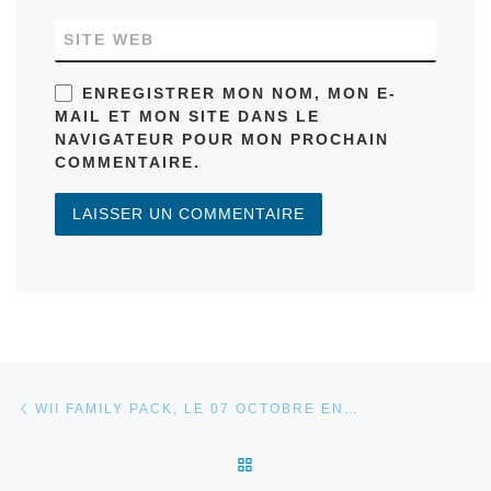
SITE WEB
ENREGISTRER MON NOM, MON E-
MAIL ET MON SITE DANS LE
NAVIGATEUR POUR MON PROCHAIN
COMMENTAIRE.
Parcourir les articles
Article précédent
WII FAMILY PACK, LE 07 OCTOBRE EN…
RETOUR À LA LISTE DES 