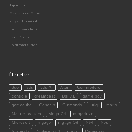
Japananime
Mes jeux de Mario
Playstation-Gate.
Retour vers le rétro
Rom-Game.
Spiritmad's Blog
Étiquettes
3do
3ds
3ds Xl
Atari
Commodore
console
dreamcast
Dsi XL
game boy
gamecube
Genesis
Gizmondo
Luigi
mario
Master system
Mega Cd
megadrive
Microsoft
n-gage
n-gage Qd
N64
Nes
Nintendo
Nintendo 64
nokia
Panasonic