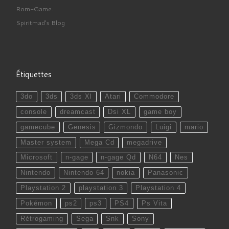
Rom-Game.
Spiritmad's Blog
Étiquettes
3do
3ds
3ds Xl
Atari
Commodore
console
dreamcast
Dsi XL
game boy
gamecube
Genesis
Gizmondo
Luigi
mario
Master system
Mega Cd
megadrive
Microsoft
n-gage
n-gage Qd
N64
Nes
Nintendo
Nintendo 64
nokia
Panasonic
Playstation 2
playstation 3
Playstation 4
Pokémon
ps2
ps3
PS4
Ps Vita
Rétrogaming
Sega
Snk
Sony