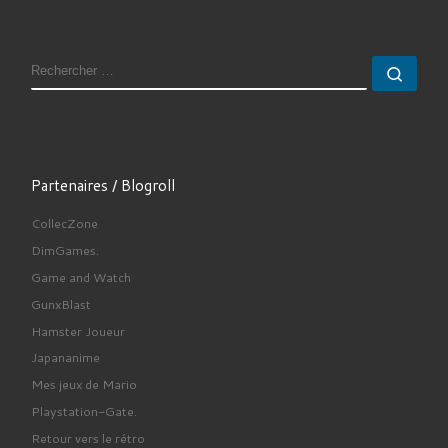
RECHERCHER
Rech
Partenaires / Blogroll
CollecZone
DimGames.
Game and Watch
GunxBlast
Hamster Joueur
Japananime
Mes jeux de Mario
Playstation-Gate.
Retour vers le rétro