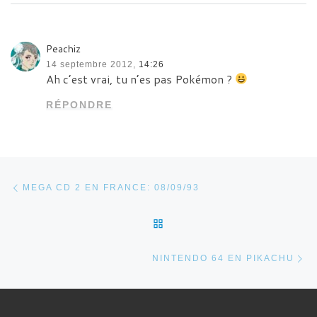
Peachiz
14 septembre 2012,
14:26
Ah c’est vrai, tu n’es pas Pokémon ?
RÉPONDRE
Parcourir les articles
Article précédent
MEGA CD 2 EN FRANCE: 08/09/93
RETOUR À LA LISTE DES 
Ar
NINTENDO 64 EN PIKACHU