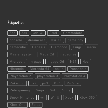
Étiquettes
3do
3ds
3ds Xl
Atari
Commodore
console
dreamcast
Dsi XL
game boy
gamecube
Genesis
Gizmondo
Luigi
mario
Master system
Mega Cd
megadrive
Microsoft
n-gage
n-gage Qd
N64
Nes
Nintendo
Nintendo 64
nokia
Panasonic
Playstation 2
playstation 3
Playstation 4
Pokémon
ps2
ps3
PS4
Ps Vita
Rétrogaming
Sega
Snk
Sony
Super Nintendo
wii
Wii U
Xbox
Xbox 360
Xbox One
Zelda