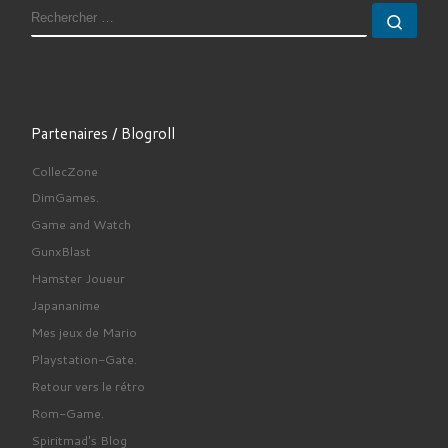
RECHERCHER
Rech
Partenaires / Blogroll
CollecZone
DimGames.
Game and Watch
GunxBlast
Hamster Joueur
Japananime
Mes jeux de Mario
Playstation-Gate.
Retour vers le rétro
Rom-Game.
Spiritmad's Blog