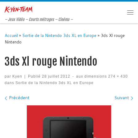
Passer au contenu
Me
– Jeux Vidéo – Courts métrages – Cinéma –
Accueil
»
Sortie de la Nintendo 3ds XL en Europe
»
3ds Xl rouge
Nintendo
3ds Xl rouge Nintendo
par
Kyen
|
Publié
28 juillet 2012
-
aux dimensions
274 × 430
dans
Sortie de la Nintendo 3ds XL en Europe
Navigation des images
Précédent
Suivant