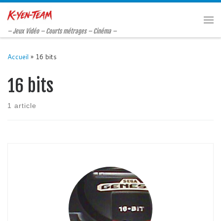
Passer au contenu
Me
– Jeux Vidéo – Courts métrages – Cinéma –
Accueil
»
16 bits
16 bits
1 article