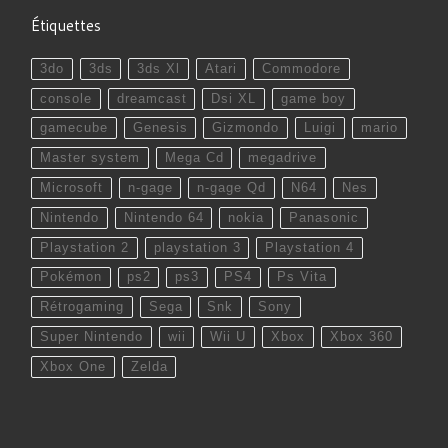
Étiquettes
3do
3ds
3ds Xl
Atari
Commodore
console
dreamcast
Dsi XL
game boy
gamecube
Genesis
Gizmondo
Luigi
mario
Master system
Mega Cd
megadrive
Microsoft
n-gage
n-gage Qd
N64
Nes
Nintendo
Nintendo 64
nokia
Panasonic
Playstation 2
playstation 3
Playstation 4
Pokémon
ps2
ps3
PS4
Ps Vita
Rétrogaming
Sega
Snk
Sony
Super Nintendo
wii
Wii U
Xbox
Xbox 360
Xbox One
Zelda