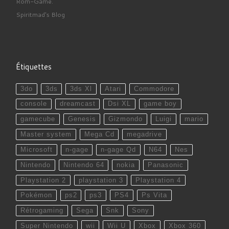
Rom-Game.
Spiritmad's Blog
Étiquettes
3do
3ds
3ds Xl
Atari
Commodore
console
dreamcast
Dsi XL
game boy
gamecube
Genesis
Gizmondo
Luigi
mario
Master system
Mega Cd
megadrive
Microsoft
n-gage
n-gage Qd
N64
Nes
Nintendo
Nintendo 64
nokia
Panasonic
Playstation 2
playstation 3
Playstation 4
Pokémon
ps2
ps3
PS4
Ps Vita
Rétrogaming
Sega
Snk
Sony
Super Nintendo
wii
Wii U
Xbox
Xbox 360