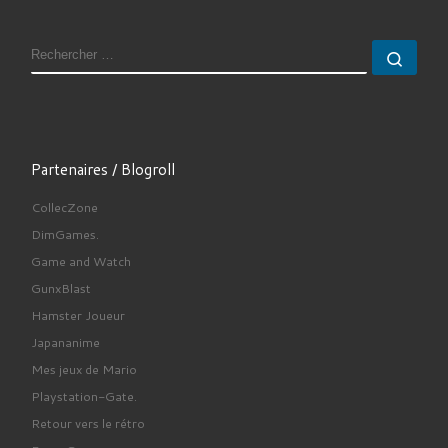
RECHERCHER
Rech
Partenaires / Blogroll
CollecZone
DimGames.
Game and Watch
GunxBlast
Hamster Joueur
Japananime
Mes jeux de Mario
Playstation-Gate.
Retour vers le rétro