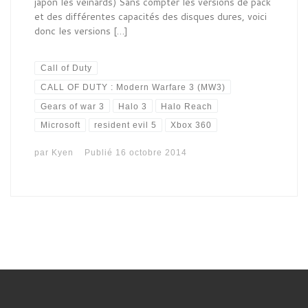
japon les veinards) Sans compter les versions de pack
et des différentes capacités des disques dures, voici
donc les versions […]
Call of Duty
CALL OF DUTY : Modern Warfare 3 (MW3)
Gears of war 3
Halo 3
Halo Reach
Microsoft
resident evil 5
Xbox 360
par
Kyen
Publié
16 octobre 2014