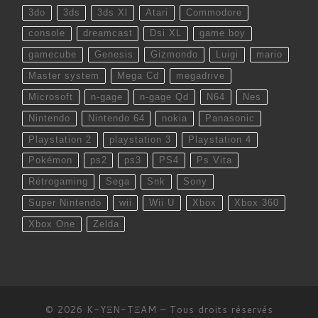
3do
3ds
3ds Xl
Atari
Commodore
console
dreamcast
Dsi XL
game boy
gamecube
Genesis
Gizmondo
Luigi
mario
Master system
Mega Cd
megadrive
Microsoft
n-gage
n-gage Qd
N64
Nes
Nintendo
Nintendo 64
nokia
Panasonic
Playstation 2
playstation 3
Playstation 4
Pokémon
ps2
ps3
PS4
Ps Vita
Rétrogaming
Sega
Snk
Sony
Super Nintendo
wii
Wii U
Xbox
Xbox 360
Xbox One
Zelda
© 2026
K-YΞN-TΞAM
– Tous droits réservés