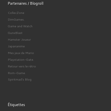
Partenaires / Blogroll
CollecZone
DimGames.
Game and Watch
GunxBlast
Hamster Joueur
Japananime
Mes jeux de Mario
Playstation-Gate.
Retour vers le rétro
Rom-Game.
Spiritmad's Blog
Étiquettes