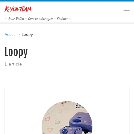
Passer au contenu
Me
– Jeux Vidéo – Courts métrages – Cinéma –
Accueil
»
Loopy
Loopy
1 article