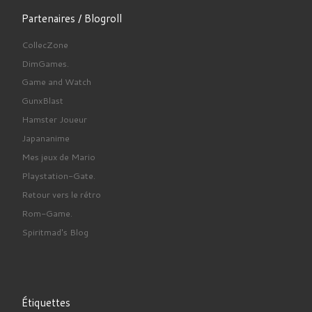
Partenaires / Blogroll
CollecZone
DimGames.
Game and Watch
GunxBlast
Hamster Joueur
Japananime
Mes jeux de Mario
Playstation-Gate.
Retour vers le rétro
Rom-Game.
Spiritmad's Blog
Étiquettes