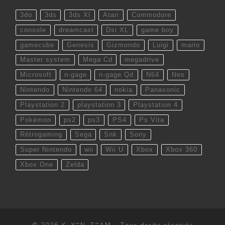
3do
3ds
3ds Xl
Atari
Commodore
console
dreamcast
Dsi XL
game boy
gamecube
Genesis
Gizmondo
Luigi
mario
Master system
Mega Cd
megadrive
Microsoft
n-gage
n-gage Qd
N64
Nes
Nintendo
Nintendo 64
nokia
Panasonic
Playstation 2
playstation 3
Playstation 4
Pokémon
ps2
ps3
PS4
Ps Vita
Rétrogaming
Sega
Snk
Sony
Super Nintendo
wii
Wii U
Xbox
Xbox 360
Xbox One
Zelda
© 2026
K-YΞN-TΞAM
– Tous droits réservés