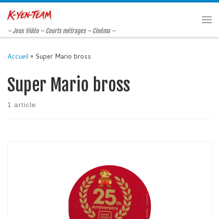
Passer au contenu
Me
– Jeux Vidéo – Courts métrages – Cinéma –
Accueil
»
Super Mario bross
Super Mario bross
1 article