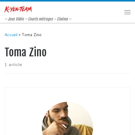
Passer au contenu
Me
– Jeux Vidéo – Courts métrages – Cinéma –
Accueil
»
Toma Zino
Toma Zino
1 article