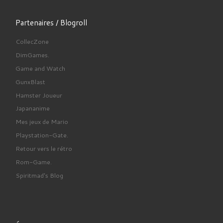
Partenaires / Blogroll
CollecZone
DimGames.
Game and Watch
GunxBlast
Hamster Joueur
Japananime
Mes jeux de Mario
Playstation-Gate.
Retour vers le rétro
Rom-Game.
Spiritmad's Blog