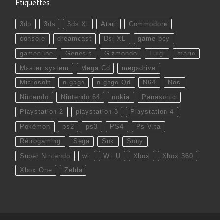
Étiquettes
3do
3ds
3ds Xl
Atari
Commodore
console
dreamcast
Dsi XL
game boy
gamecube
Genesis
Gizmondo
Luigi
mario
Master system
Mega Cd
megadrive
Microsoft
n-gage
n-gage Qd
N64
Nes
Nintendo
Nintendo 64
nokia
Panasonic
Playstation 2
playstation 3
Playstation 4
Pokémon
ps2
ps3
PS4
Ps Vita
Rétrogaming
Sega
Snk
Sony
Super Nintendo
wii
Wii U
Xbox
Xbox 360
Xbox One
Zelda