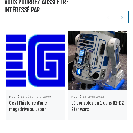
VOUS POURREZ AUSSI ÊTRE
INTÉRESSÉ PAR
Publié
11 décembre 2009
Publié
18 avril 2012
C’est l’histoire d’une
10 consoles en 1 dans R2-D2
megadrive au Japon
Star wars