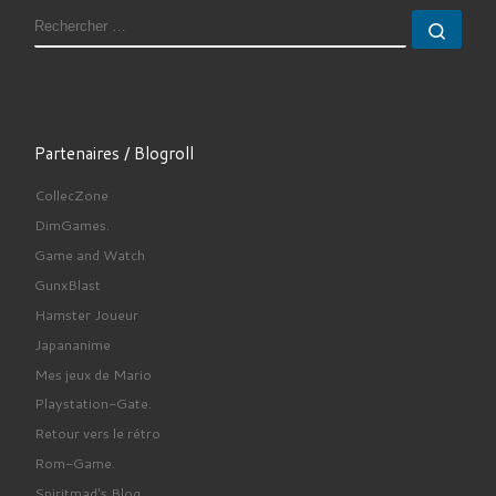
RECHERCHER
Rech
Partenaires / Blogroll
CollecZone
DimGames.
Game and Watch
GunxBlast
Hamster Joueur
Japananime
Mes jeux de Mario
Playstation-Gate.
Retour vers le rétro
Rom-Game.
Spiritmad's Blog