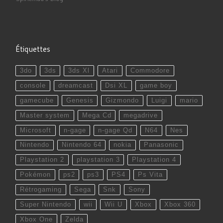
Étiquettes
3do
3ds
3ds Xl
Atari
Commodore
console
dreamcast
Dsi XL
game boy
gamecube
Genesis
Gizmondo
Luigi
mario
Master system
Mega Cd
megadrive
Microsoft
n-gage
n-gage Qd
N64
Nes
Nintendo
Nintendo 64
nokia
Panasonic
Playstation 2
playstation 3
Playstation 4
Pokémon
ps2
ps3
PS4
Ps Vita
Rétrogaming
Sega
Snk
Sony
Super Nintendo
wii
Wii U
Xbox
Xbox 360
Xbox One
Zelda