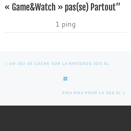
« Game&Watch » pas(se) Partout”
1 ping
Parcourir les articles
Article précédent
UN JEU SE CACHE SUR LA NINTENDO 3DS XL
RETOUR À LA LISTE DES 
Ar
PIKA PIKA POUR LA 3DS XL