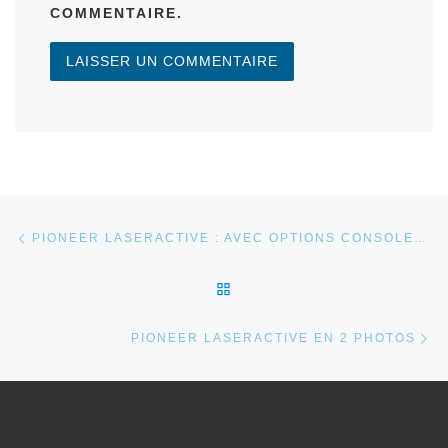
COMMENTAIRE.
Parcourir les articles
Article précédent
PIONEER LASERACTIVE : AVEC OPTIONS CONSOLES SVP !
RETOUR À LA LISTE DES 
Ar
PIONEER LASERACTIVE EN 2 PHOTOS