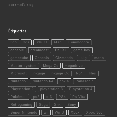
Spiritmad's Blog
Étiquettes
3do
3ds
3ds Xl
Atari
Commodore
console
dreamcast
Dsi XL
game boy
gamecube
Genesis
Gizmondo
Luigi
mario
Master system
Mega Cd
megadrive
Microsoft
n-gage
n-gage Qd
N64
Nes
Nintendo
Nintendo 64
nokia
Panasonic
Playstation 2
playstation 3
Playstation 4
Pokémon
ps2
ps3
PS4
Ps Vita
Rétrogaming
Sega
Snk
Sony
Super Nintendo
wii
Wii U
Xbox
Xbox 360