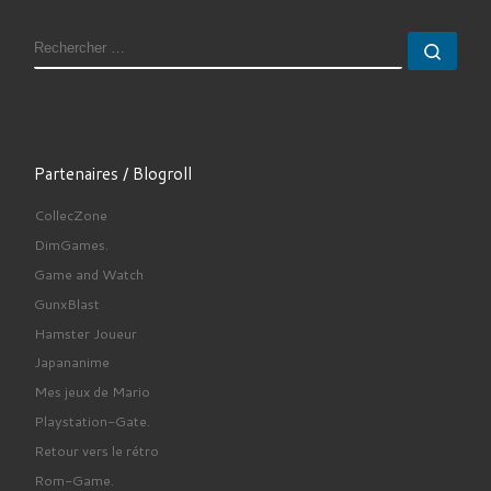
RECHERCHER
Rech
Partenaires / Blogroll
CollecZone
DimGames.
Game and Watch
GunxBlast
Hamster Joueur
Japananime
Mes jeux de Mario
Playstation-Gate.
Retour vers le rétro
Rom-Game.