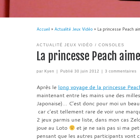
Accueil
»
Actualité Jeux Vidéo
»
La princesse Peach aim
ACTUALITÉ JEUX VIDÉO
CONSOLES
La princesse Peach aime
par
Kyen
|
Publié
30 juin 2012
|
3 commentaires
Après le
long voyage de la princesse Peac
maintenant entre les mains une des milles
Japonaise)… C’est donc pour moi un beau
car c’est tellement rare de voir une marqu
2 jeux parmis une liste, dans mon cas Zeld
joue au Loto
et je ne sais pas si ma pe
pensant que les autres participants vont 