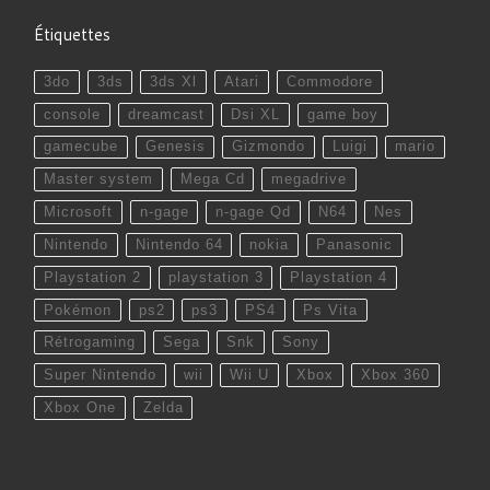
Étiquettes
3do
3ds
3ds Xl
Atari
Commodore
console
dreamcast
Dsi XL
game boy
gamecube
Genesis
Gizmondo
Luigi
mario
Master system
Mega Cd
megadrive
Microsoft
n-gage
n-gage Qd
N64
Nes
Nintendo
Nintendo 64
nokia
Panasonic
Playstation 2
playstation 3
Playstation 4
Pokémon
ps2
ps3
PS4
Ps Vita
Rétrogaming
Sega
Snk
Sony
Super Nintendo
wii
Wii U
Xbox
Xbox 360
Xbox One
Zelda