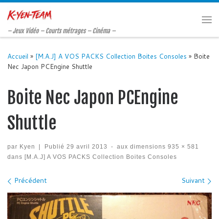
Passer au contenu
Me
– Jeux Vidéo – Courts métrages – Cinéma –
Accueil
»
[M.A.J] A VOS PACKS Collection Boites Consoles
»
Boite
Nec Japon PCEngine Shuttle
Boite Nec Japon PCEngine
Shuttle
par
Kyen
|
Publié
29 avril 2013
-
aux dimensions
935 × 581
dans
[M.A.J] A VOS PACKS Collection Boites Consoles
Navigation des images
Précédent
Suivant