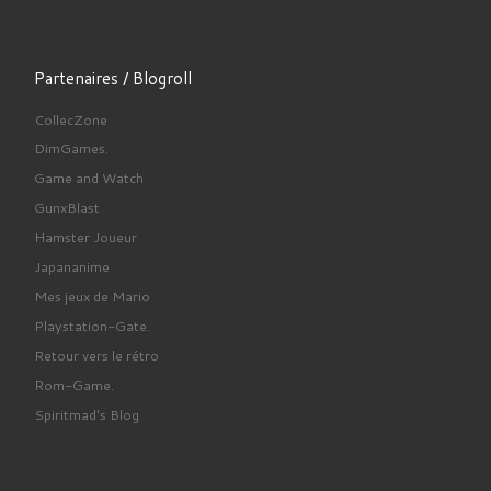
Partenaires / Blogroll
CollecZone
DimGames.
Game and Watch
GunxBlast
Hamster Joueur
Japananime
Mes jeux de Mario
Playstation-Gate.
Retour vers le rétro
Rom-Game.
Spiritmad's Blog