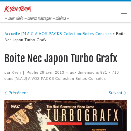
Passer au contenu
Me
– Jeux Vidéo – Courts métrages – Cinéma –
Accueil
»
[M.A.J] A VOS PACKS Collection Boites Consoles
»
Boite
Nec Japon Turbo Grafx
Boite Nec Japon Turbo Grafx
par
Kyen
|
Publié
29 avril 2013
-
aux dimensions
831 × 710
dans
[M.A.J] A VOS PACKS Collection Boites Consoles
Navigation des images
Précédent
Suivant