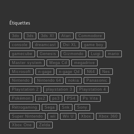
Étiquettes
3do
3ds
3ds Xl
Atari
Commodore
console
dreamcast
Dsi XL
game boy
gamecube
Genesis
Gizmondo
Luigi
mario
Master system
Mega Cd
megadrive
Microsoft
n-gage
n-gage Qd
N64
Nes
Nintendo
Nintendo 64
nokia
Panasonic
Playstation 2
playstation 3
Playstation 4
Pokémon
ps2
ps3
PS4
Ps Vita
Rétrogaming
Sega
Snk
Sony
Super Nintendo
wii
Wii U
Xbox
Xbox 360
Xbox One
Zelda